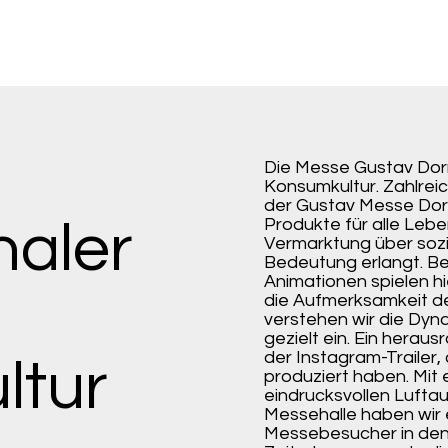
Die Messe Gustav Dornb
Konsumkultur. Zahlreic
der Gustav Messe Dorn
naler
Produkte für alle Leb
Vermarktung über soz
Bedeutung erlangt. B
Animationen spielen h
die Aufmerksamkeit de
verstehen wir die Dyn
gezielt ein. Ein heraus
der Instagram-Trailer,
ltur
produziert haben. Mit
eindrucksvollen Luftau
Messehalle haben wir 
Messebesucher in den 