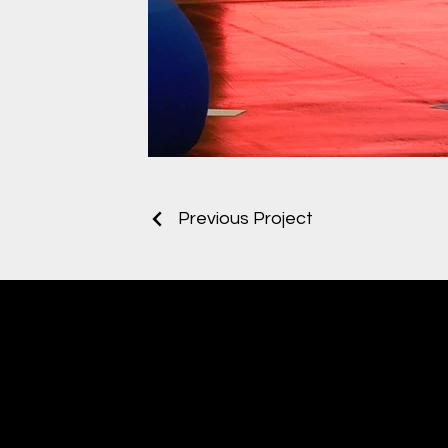
Gustav Tor.jpg
Previous Project
Move4Motion
Video/Filmproduktion & More
Mail:
move4motion@gmail.com
Tel: +43 (0)678-1250115
Knie 15 a
6850 Dornbirn
Österreich