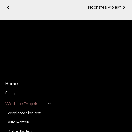
Nächstes Projekt
Move4Motion
Video/Filmproduktion & More
Mail:
move4motion@gmail.com
Tel: +43 (0)678-1250115
Knie 15 a
Impressum
6850 Dornbirn
Österreich
Home
Über
Weitere Projekte
vergissmeinnicht
Villa Roznik
Butterfly Tea